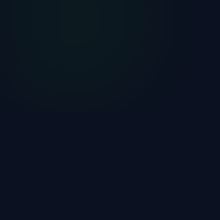
Como funciona o Copy
Trading
Um jeito prático de acompanhar operações sem